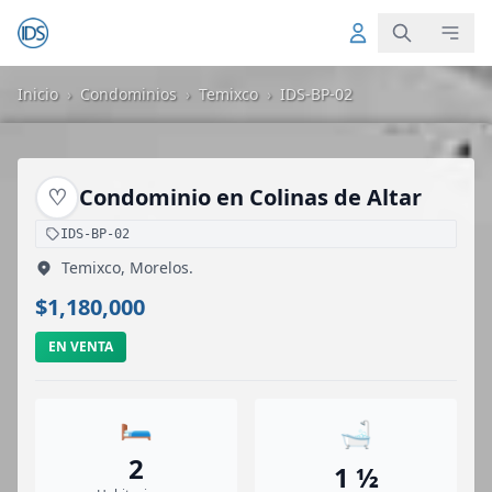
Inicio
›
Condominios
›
Temixco
›
IDS-BP-02
♡
Condominio en Colinas de Altar
IDS-BP-02
Temixco, Morelos.
$1,180,000
EN VENTA
🛏️
🛁
2
1 ½