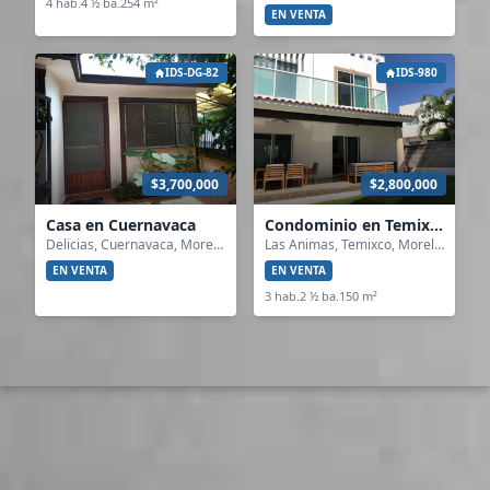
4 hab.
4 ½ ba.
254 m²
EN VENTA
IDS-DG-82
IDS-980
$3,700,000
$2,800,000
Casa en Cuernavaca
Condominio en Temixco
Delicias, Cuernavaca, Morelos
Las Animas, Temixco, Morelos
EN VENTA
EN VENTA
3 hab.
2 ½ ba.
150 m²