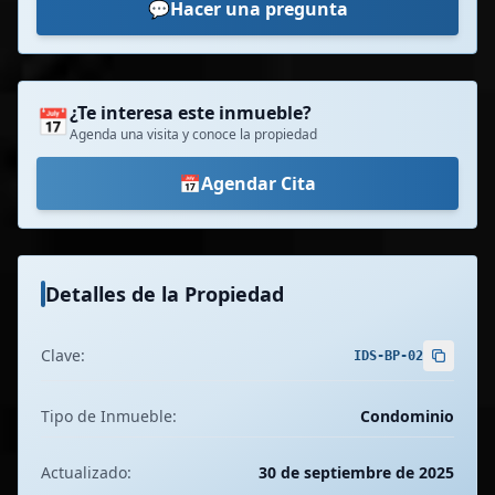
💬
Hacer una pregunta
¿Te interesa este inmueble?
📅
Agenda una visita y conoce la propiedad
📅
Agendar Cita
Detalles de la Propiedad
Clave:
IDS-BP-02
Tipo de Inmueble:
Condominio
Actualizado:
30 de septiembre de 2025