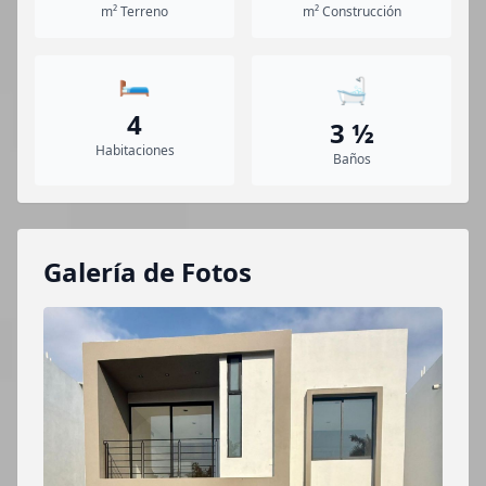
m² Terreno
m² Construcción
🛏️
🛁
4
3 ½
Habitaciones
Baños
Galería de Fotos