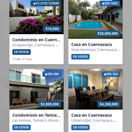
CC-2132-123569
IDS-1043
$16,000
$20,000,000
Condominio en Cuernavaca
Casa en Cuernavaca
Acapatzingo, Cuernavaca, Morelos
Vista Hermosa, Cuernavaca, Morelos
EN RENTA
EN VENTA
3 hab.
3 ½ ba.
IDS-980
IDS-764
$2,800,000
$4,200,000
Condominio en Temixco
Casa en Cuernavaca
Las Animas, Temixco, Morelos
Universidad, Cuernavaca, Morelos
EN VENTA
EN VENTA