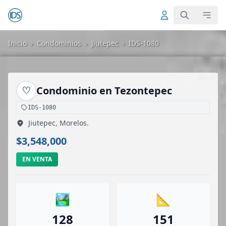
Inicio
›
Condominios
›
Jiutepec
›
IDS-1080
♡
Condominio en Tezontepec
IDS-1080
Jiutepec, Morelos.
$3,548,000
EN VENTA
🏞️
📐
128
151