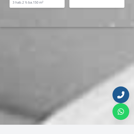
3 hab.
2 ½ ba.
150 m²