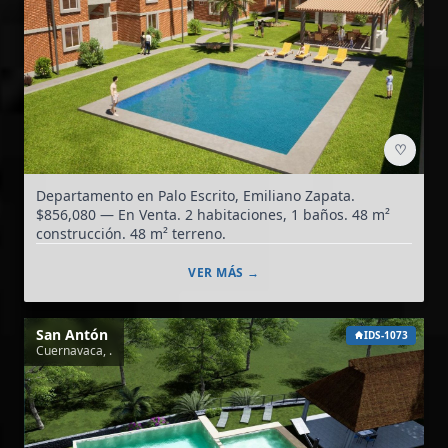
♡
Departamento en Palo Escrito, Emiliano Zapata.
$856,080 — En Venta. 2 habitaciones, 1 baños. 48 m²
construcción. 48 m² terreno.
VER MÁS →
San Antón
IDS-1073
Cuernavaca, .