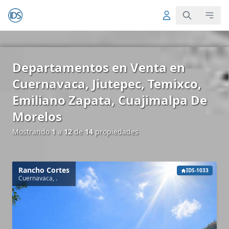
Departamentos en Venta en
Cuernavaca, Jiutepec, Temixco,
Emiliano Zapata, Cuajimalpa De
Morelos
Mostrando
1
a
12
de
14
propiedades
Rancho Cortes
IDS-1033
Cuernavaca, .