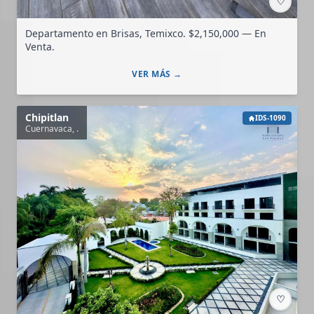
♡
Departamento en Brisas, Temixco. $2,150,000 — En
Venta.
VER MÁS →
Chipitlan
IDS-1090
Cuernavaca, .
♡