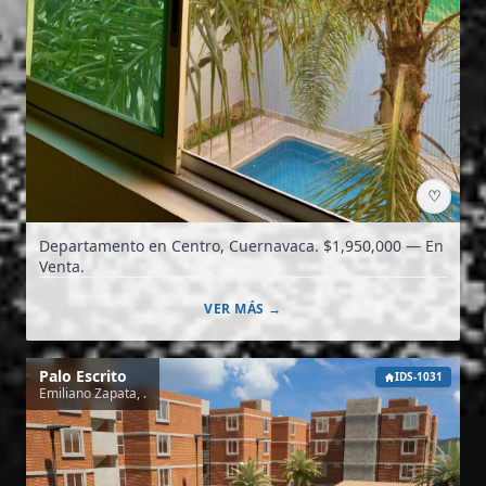
♡
Departamento en Centro, Cuernavaca. $1,950,000 — En
Venta.
VER MÁS →
Palo Escrito
IDS-1031
Emiliano Zapata, .