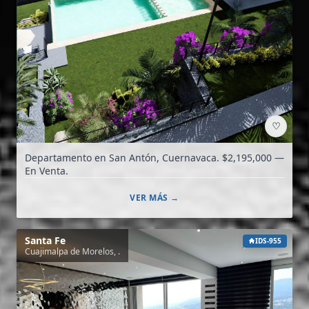
♡
Departamento en San Antón, Cuernavaca. $2,195,000 —
En Venta.
VER MÁS →
Santa Fe
IDS-955
Cuajimalpa de Morelos, .