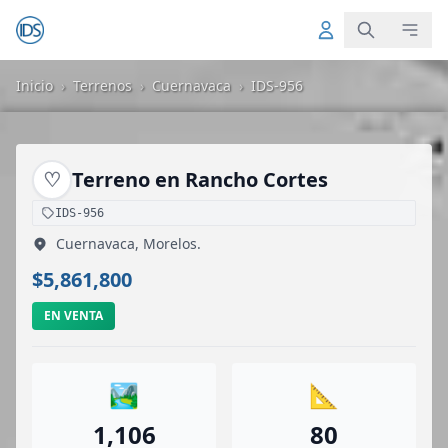
Inicio
›
Terrenos
›
Cuernavaca
›
IDS-956
♡
Terreno en Rancho Cortes
IDS-956
Cuernavaca, Morelos.
$5,861,800
EN VENTA
🏞️
📐
1,106
80