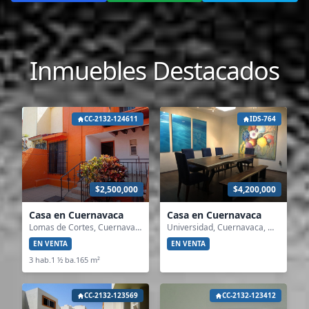
Inmuebles Destacados
CC-2132-124611
IDS-764
$2,500,000
$4,200,000
Casa en Cuernavaca
Casa en Cuernavaca
Lomas de Cortes, Cuernavaca, Morelos
Universidad, Cuernavaca, Morelos
EN VENTA
EN VENTA
3 hab.
1 ½ ba.
165 m²
CC-2132-123569
CC-2132-123412