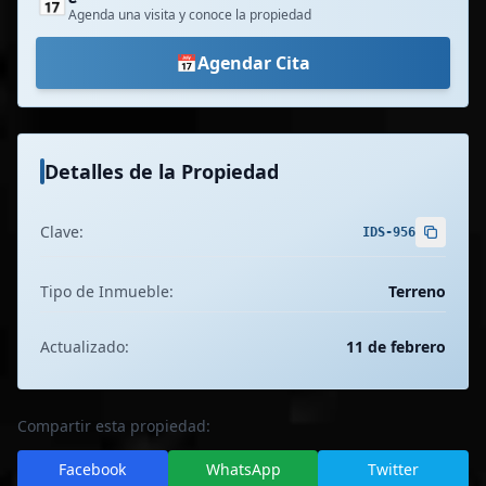
📅
Agenda una visita y conoce la propiedad
📅
Agendar Cita
Detalles de la Propiedad
Clave:
IDS-956
Tipo de Inmueble:
Terreno
Actualizado:
11 de febrero
Compartir esta propiedad:
Facebook
WhatsApp
Twitter