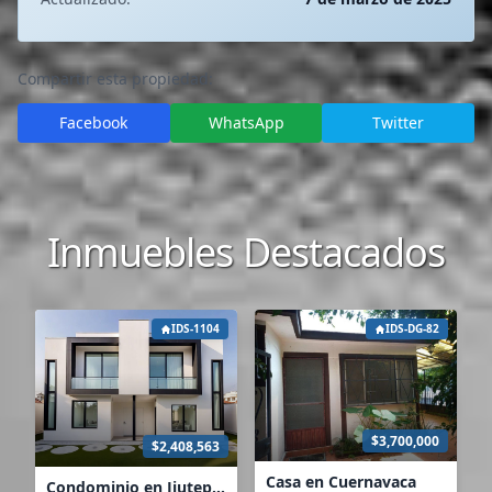
Compartir esta propiedad:
Facebook
WhatsApp
Twitter
Inmuebles Destacados
IDS-1104
IDS-DG-82
$3,700,000
$2,408,563
Casa en Cuernavaca
Condominio en Jiutepec