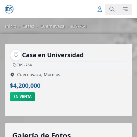
Inicio
›
Casas
›
Cuernavaca
›
IDS-764
♡
Casa en Universidad
IDS-764
Cuernavaca, Morelos.
$4,200,000
EN VENTA
Galería de Fotos