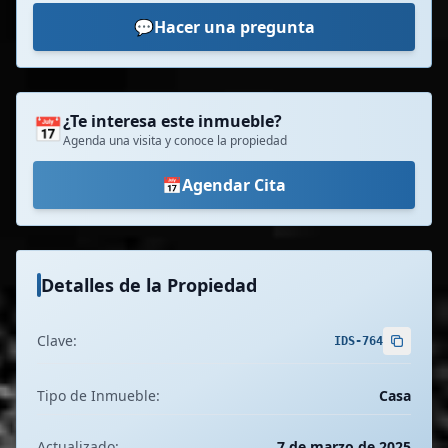
💬
Hacer una pregunta
¿Te interesa este inmueble?
📅
Agenda una visita y conoce la propiedad
📅
Agendar Cita
Detalles de la Propiedad
Clave:
IDS-764
Tipo de Inmueble:
Casa
Actualizado:
7 de marzo de 2025