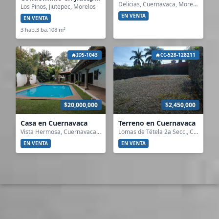
Delicias, Cuernavaca, Morelos
Los Pinos, Jiutepec, Morelos
EN VENTA
EN VENTA
3 hab.
3 ba.
108 m²
IDS-1043
CC-528-128211
$20,000,000
$2,450,000
Casa en Cuernavaca
Terreno en Cuernavaca
Vista Hermosa, Cuernavaca, Morelos
Lomas de Tétela 2a Secc., Cuernavaca, Morelos
EN VENTA
EN VENTA