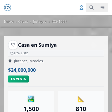
Inicio
›
Casas
›
Jiutepec
›
IDS-1002
♡
Casa en Sumiya
IDS-1002
Jiutepec, Morelos.
$24,000,000
EN VENTA
🏞️
📐
1,500
810