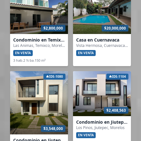
$2,800,000
$20,000,000
Condominio en Temixco
Casa en Cuernavaca
Las Animas, Temixco, Morelos
Vista Hermosa, Cuernavaca, Morelos
EN VENTA
EN VENTA
3 hab.
2 ½ ba.
150 m²
IDS-1080
IDS-1104
$2,408,563
Condominio en Jiutepec
Los Pinos, Jiutepec, Morelos
$3,548,000
EN VENTA
Condominio en Jiutepec