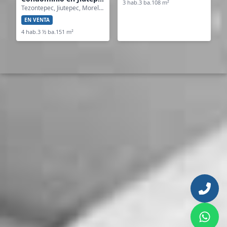
3 hab.
3 ba.
108 m²
Tezontepec, Jiutepec, Morelos
EN VENTA
4 hab.
3 ½ ba.
151 m²