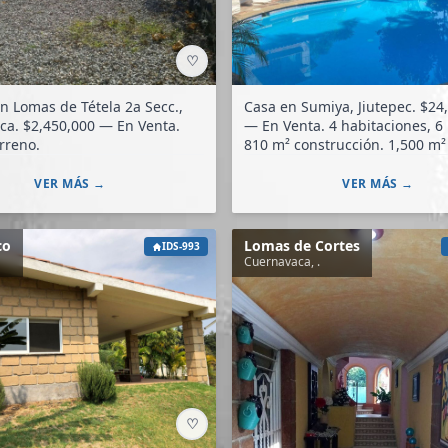
♡
n Lomas de Tétela 2a Secc.,
Casa en Sumiya, Jiutepec. $24,000,000
En Venta.
— En Venta. 4 habitaciones, 6 baños.
rreno.
810 m² construcción
VER MÁS →
VER MÁS →
co
Lomas de Cortes
IDS-993
Cuernavaca, .
♡