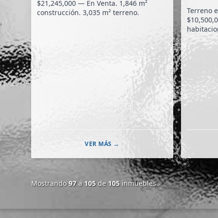
$21,245,000 — En Venta. 1,846 m²
Terreno e
construcción. 3,035 m² terreno.
$10,500,0
habitacione
VER MÁS →
Mostrando
97
a
105
de
105
inmuebles