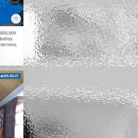
♡
. 1,500 m² terreno.
IDS-DG-37