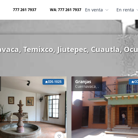
En venta
En renta
777 261 7937
WA: 777 261 7937
aca, Temixco, Jiutepec, Cuautla, Ocu
Granjas
IDS-1025
CC
Cuernavaca, .
♡