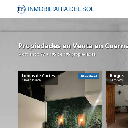
Propiedades en Venta en Cuernav
Mostrando
97
a
105
de
105
propiedades
Lomas de Cortes
Burgos
IDS-DG-73
Cuernavaca, .
Temixco, .