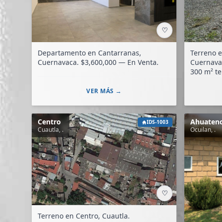
♡
Departamento en Cantarranas,
Terreno e
Cuernavaca. $3,600,000 — En Venta.
Cuernavaca. $2,450,000 — 
300 m² te
VER MÁS →
Centro
Ahuaten
IDS-1003
Cuautla, .
Ocuilan, .
♡
Terreno en Centro, Cuautla.