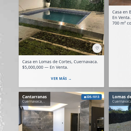
Casa en Burgo
En Venta. 7 habitaciones, 812 baño
♡
Casa en Lomas de Cortes, Cuernavaca.
$5,000,000 — En Venta.
VER MÁS →
Cantarranas
Lomas de 
IDS-1013
Cuernavaca, .
Cuernavaca