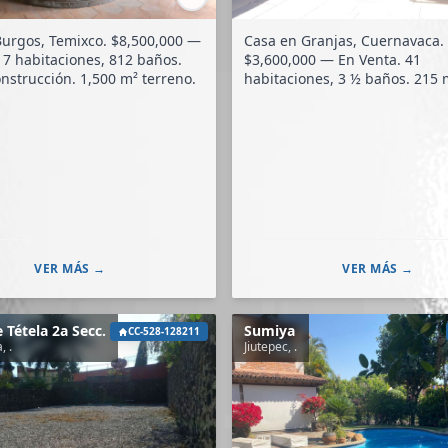
s, Temixco. $8,500,000 —
Casa en Granjas, Cuernavaca.
s.
$3,600,000 — En Venta. 41
700 m² construcción. 1,500 m² terreno.
habitaciones, 3 ½ baños. 215 m²
construcción. 250 m² terreno.
VER MÁS →
VER MÁS →
Tétela 2a Secc.
Sumiya
CC-528-128211
, .
Jiutepec, .