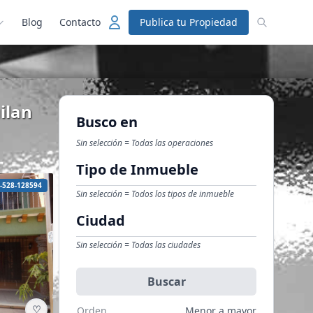
Blog
Contacto
Publica tu Propiedad
ilan
Busco en
Sin selección = Todas las operaciones
Tipo de Inmueble
-528-128594
Sin selección = Todos los tipos de inmueble
Ciudad
Sin selección = Todas las ciudades
Buscar
♡
Orden
Menor a mayor