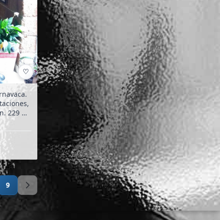
♡
rnavaca.
9