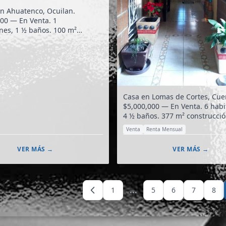
n Ahuatenco, Ocuilan.
00 — En Venta. 1
s, 1 ½ baños. 100 m²
construcción. 8,207 m² terreno.
Casa en Lomas de Cortes, Cue
$5,000,000 — En Venta. 6 habitaciones,
4 ½ baños. 377 m² construcción. 229 m²
terreno.
Venta
Renta Mensual
VER MÁS →
VER MÁS →
...
1
5
6
7
8