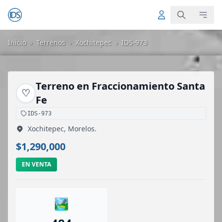
Inicio
›
Terrenos
›
Xochitepec
›
IDS-973
Terreno en Fraccionamiento Santa
♡
Fe
IDS-973
Xochitepec, Morelos.
$1,290,000
EN VENTA
🏞️