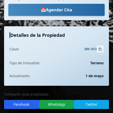
📅
Agendar Cita
Detalles de la Propiedad
Clave:
IDS-973
Tipo de Inmueble:
Terreno
Actualizado:
1 de mayo
Compartir esta propiedad:
Facebook
WhatsApp
Twitter