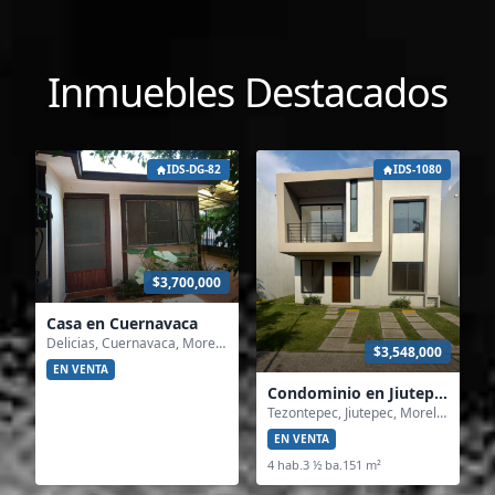
Inmuebles Destacados
IDS-DG-82
IDS-1080
$3,700,000
Casa en Cuernavaca
Delicias, Cuernavaca, Morelos
$3,548,000
EN VENTA
Condominio en Jiutepec
Tezontepec, Jiutepec, Morelos
EN VENTA
4 hab.
3 ½ ba.
151 m²