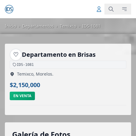
Inicio
›
Departamentos
›
Temixco
›
IDS-1081
♡
Departamento en Brisas
IDS-1081
Temixco, Morelos.
$2,150,000
EN VENTA
Galería de Fotos