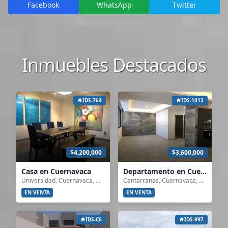
Facebook
WhatsApp
Twitter
Inmuebles Destacados
IDS-764
IDS-1013
$4,200,000
$3,600,000
Casa en Cuernavaca
Departamento en Cuernavaca
Universidad, Cuernavaca, Morelos
Cantarranas, Cuernavaca, Morelos
EN VENTA
EN VENTA
IDS-C6
IDS-997