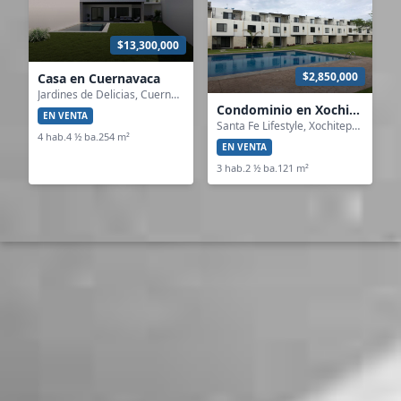
$13,300,000
$2,850,000
Casa en Cuernavaca
Jardines de Delicias, Cuernavaca, Morelos
Condominio en Xochitepec
EN VENTA
Santa Fe Lifestyle, Xochitepec, Morelos
4 hab.
4 ½ ba.
254 m²
EN VENTA
3 hab.
2 ½ ba.
121 m²