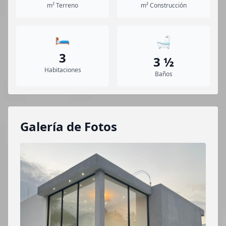
m² Terreno
m² Construcción
🛏️
🛁
3
3 ½
Habitaciones
Baños
Galería de Fotos