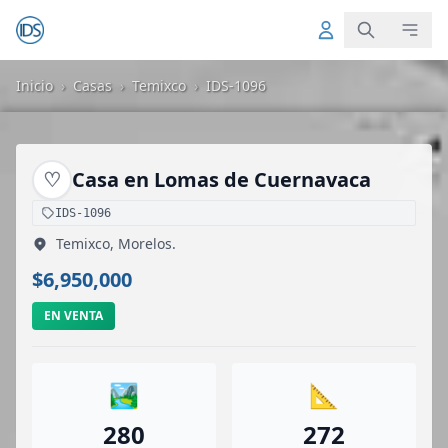
Inicio
›
Casas
›
Temixco
›
IDS-1096
♡
Casa en Lomas de Cuernavaca
IDS-1096
Temixco, Morelos.
$6,950,000
EN VENTA
🏞️
📐
280
272