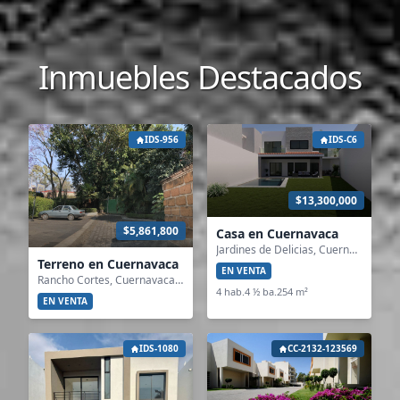
Inmuebles Destacados
IDS-956
IDS-C6
$13,300,000
$5,861,800
Casa en Cuernavaca
Jardines de Delicias, Cuernavaca, Morelos
Terreno en Cuernavaca
EN VENTA
Rancho Cortes, Cuernavaca, Morelos
4 hab.
4 ½ ba.
254 m²
EN VENTA
IDS-1080
CC-2132-123569