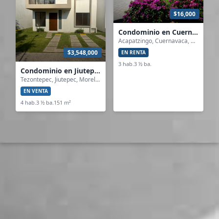
$16,000
Condominio en Cuernavaca
Acapatzingo, Cuernavaca, Morelos
$3,548,000
EN RENTA
3 hab.
3 ½ ba.
Condominio en Jiutepec
Tezontepec, Jiutepec, Morelos
EN VENTA
4 hab.
3 ½ ba.
151 m²