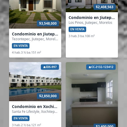
$2,408,563
Condominio en Jiutepec
Los Pinos, Jiutepec, Morelos
$3,548,000
EN VENTA
Condominio en Jiutepec
3 hab.
3 ba.
108 m²
Tezontepec, Jiutepec, Morelos
EN VENTA
4 hab.
3 ½ ba.
151 m²
IDS-997
CC-2132-123412
$2,850,000
Condominio en Xochitepec
Santa Fe Lifestyle, Xochitepec, Morelos
EN VENTA
3 hab.
2 ½ ba.
121 m²
$2,400,000