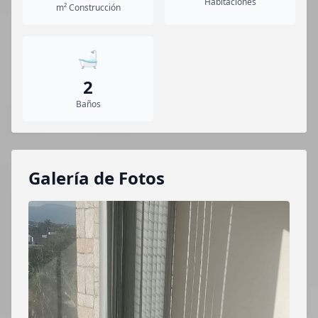
Habitaciones
m² Construcción
🛁
2
Baños
Galería de Fotos