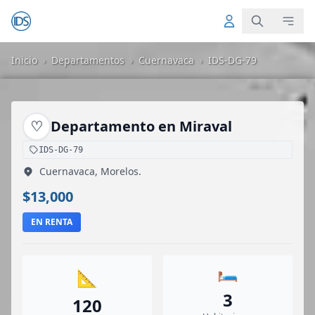
Inicio
›
Departamentos
›
Cuernavaca
›
IDS-DG-79
♡
Departamento en Miraval
IDS-DG-79
Cuernavaca, Morelos.
$13,000
EN RENTA
🛏️
📐
3
120