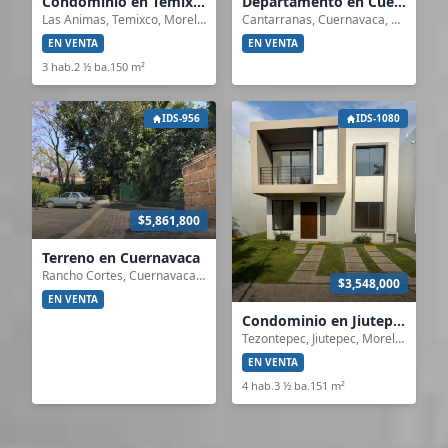
Condominio en Temixco
Departamento en Cuernavaca
Las Animas, Temixco, Morelos
Cantarranas, Cuernavaca, Morelos
EN VENTA
EN VENTA
3 hab.
2 ½ ba.
150 m²
IDS-956
IDS-1080
$5,861,800
Terreno en Cuernavaca
Rancho Cortes, Cuernavaca, Morelos
$3,548,000
EN VENTA
Condominio en Jiutepec
Tezontepec, Jiutepec, Morelos
EN VENTA
4 hab.
3 ½ ba.
151 m²