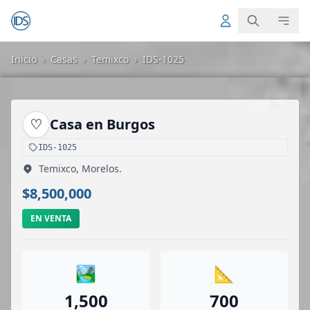
Inicio
›
Casas
›
Temixco
›
IDS-1025
♡
Casa en Burgos
IDS-1025
Temixco, Morelos.
$8,500,000
EN VENTA
🏞️
📐
1,500
700