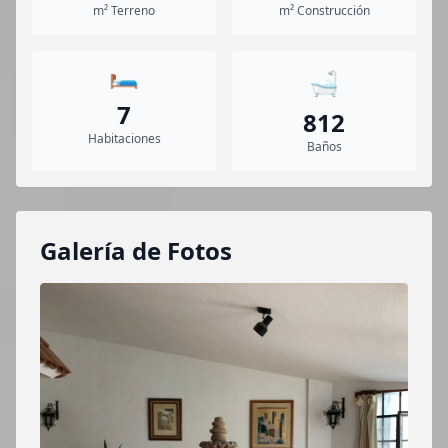
m² Terreno
m² Construcción
🛏️
🛁
7
812
Habitaciones
Baños
Galería de Fotos