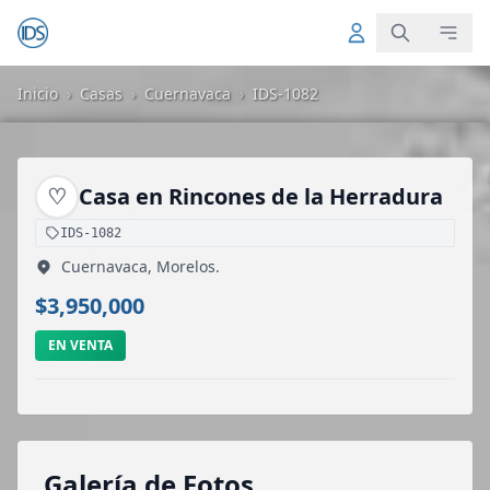
Inicio
›
Casas
›
Cuernavaca
›
IDS-1082
♡
Casa en Rincones de la Herradura
IDS-1082
Cuernavaca, Morelos.
$3,950,000
EN VENTA
Galería de Fotos