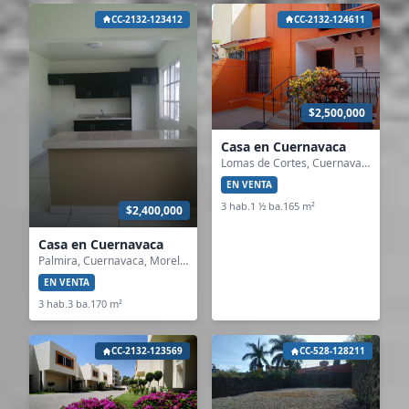
CC-2132-123412
CC-2132-124611
$2,500,000
Casa en Cuernavaca
Lomas de Cortes, Cuernavaca, Morelos
EN VENTA
3 hab.
1 ½ ba.
165 m²
$2,400,000
Casa en Cuernavaca
Palmira, Cuernavaca, Morelos
EN VENTA
3 hab.
3 ba.
170 m²
CC-2132-123569
CC-528-128211