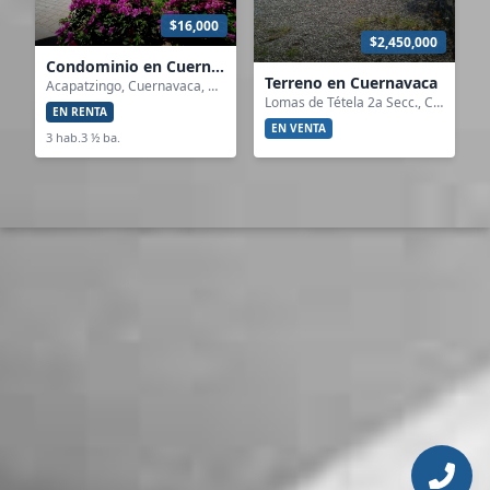
$16,000
$2,450,000
Condominio en Cuernavaca
Terreno en Cuernavaca
Acapatzingo, Cuernavaca, Morelos
Lomas de Tétela 2a Secc., Cuernavaca, Morelos
EN RENTA
EN VENTA
3 hab.
3 ½ ba.