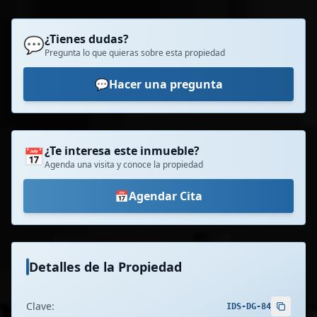
¿Tienes dudas?
💬
Pregunta lo que quieras sobre esta propiedad
💬
Hacer una pregunta
¿Te interesa este inmueble?
📅
Agenda una visita y conoce la propiedad
📅
Agendar Cita
Detalles de la Propiedad
Clave:
IDS-DG-84