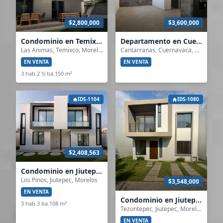
$2,800,000
$3,600,000
Condominio en Temixco
Departamento en Cuernavaca
Las Animas, Temixco, Morelos
Cantarranas, Cuernavaca, Morelos
EN VENTA
EN VENTA
3 hab.
2 ½ ba.
150 m²
IDS-1104
IDS-1080
$2,408,563
Condominio en Jiutepec
Los Pinos, Jiutepec, Morelos
$3,548,000
EN VENTA
Condominio en Jiutepec
3 hab.
3 ba.
108 m²
Tezontepec, Jiutepec, Morelos
EN VENTA