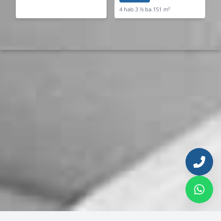
4 hab.
3 ½ ba.
151 m²