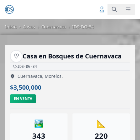
Inicio
›
Casas
›
Cuernavaca
›
IDS-DG-84
♡
Casa en Bosques de Cuernavaca
IDS-DG-84
Cuernavaca, Morelos.
$3,500,000
EN VENTA
🏞️
📐
343
220