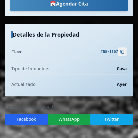
📅
Agendar Cita
Detalles de la Propiedad
Clave:
IDS-1107
Tipo de Inmueble:
Casa
Actualizado:
Ayer
Compartir esta propiedad:
Facebook
WhatsApp
Twitter