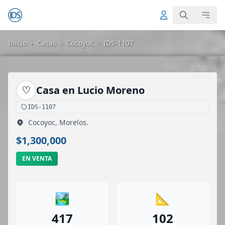
Inicio
›
Casas
›
Cocoyoc
›
IDS-1107
♡
Casa en Lucio Moreno
IDS-1107
Cocoyoc, Morelos.
$1,300,000
EN VENTA
🏞️
📐
417
102