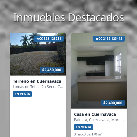
Inmuebles Destacados
CC-528-128211
CC-2132-123412
$2,450,000
Terreno en Cuernavaca
Lomas de Tétela 2a Secc., Cuernavaca, Morelos
EN VENTA
$2,400,000
Casa en Cuernavaca
Palmira, Cuernavaca, Morelos
EN VENTA
3 hab.
3 ba.
170 m²