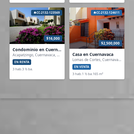
CC-2132-123569
CC-2132-124611
$16,000
$2,500,000
Condominio en Cuernavaca
Casa en Cuernavaca
Acapatzingo, Cuernavaca, Morelos
Lomas de Cortes, Cuernavaca, Morelos
EN RENTA
EN VENTA
3 hab.
3 ½ ba.
3 hab.
1 ½ ba.
165 m²