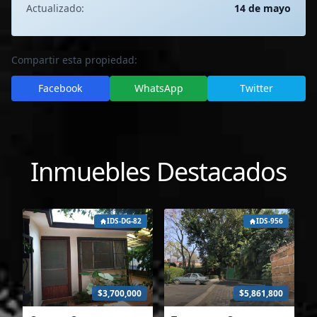
Actualizado:
14 de mayo
Compartir esta propiedad:
Facebook
WhatsApp
Twitter
Inmuebles Destacados
IDS-DG-82
IDS-956
$3,700,000
$5,861,800