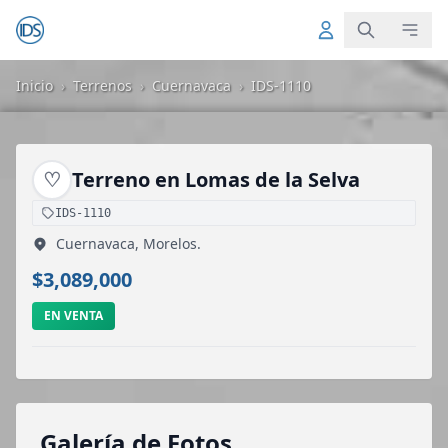
Inicio
›
Terrenos
›
Cuernavaca
›
IDS-1110
♡
Terreno en Lomas de la Selva
IDS-1110
Cuernavaca, Morelos.
$3,089,000
EN VENTA
Galería de Fotos