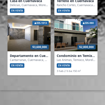
Casa en Cuernavaca
Terreno en Cuernavaca
Delicias, Cuernavaca, Morelos
Rancho Cortes, Cuernavaca, Morelos
EN VENTA
EN VENTA
IDS-1013
IDS-980
$3,600,000
$2,800,000
Departamento en Cuernavaca
Condominio en Temixco
Cantarranas, Cuernavaca, Morelos
Las Animas, Temixco, Morelos
EN VENTA
EN VENTA
3 hab.
2 ½ ba.
150 m²