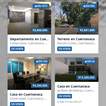
IDS-1013
IDS-956
$3,600,000
$5,861,800
Departamento en Cuernavaca
Terreno en Cuernavaca
Cantarranas, Cuernavaca, Morelos
Rancho Cortes, Cuernavaca, Morelos
EN VENTA
EN VENTA
IDS-764
IDS-C6
$13,300,000
$4,200,000
Casa en Cuernavaca
Jardines de Delicias, Cuernavaca, Morelos
Casa en Cuernavaca
EN VENTA
Universidad, Cuernavaca, Morelos
4 hab.
4 ½ ba.
254 m²
EN VENTA