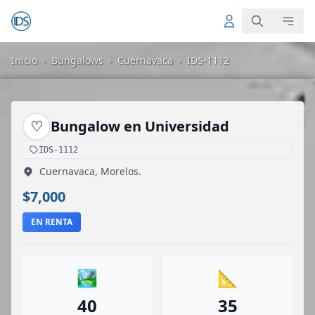
Inicio
›
Bungalows
›
Cuernavaca
›
IDS-1112
♡
Bungalow en Universidad
IDS-1112
Cuernavaca, Morelos.
$7,000
EN RENTA
🏞️
📐
40
35