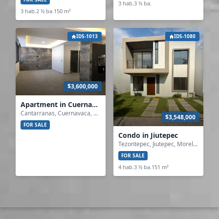
3 hab.
3 ½ ba.
3 hab.
2 ½ ba.
150 m²
IDS-1013
IDS-1080
$3,600,000
Apartment in Cuernavaca
Cantarranas, Cuernavaca, Morelos
$3,548,000
FOR SALE
Condo in Jiutepec
Tezontepec, Jiutepec, Morelos
FOR SALE
4 hab.
3 ½ ba.
151 m²