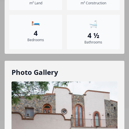
m² Land
m² Construction
🛏️
🛁
4
4 ½
Bedrooms
Bathrooms
Photo Gallery