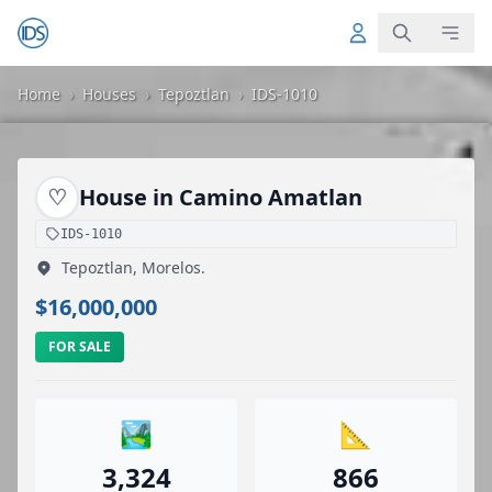
Home
›
Houses
›
Tepoztlan
›
IDS-1010
♡
House in Camino Amatlan
IDS-1010
Tepoztlan, Morelos.
$16,000,000
FOR SALE
🏞️
📐
3,324
866