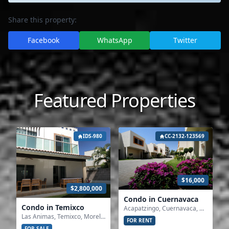
Share this property:
Facebook
WhatsApp
Twitter
Featured Properties
IDS-980
CC-2132-123569
$16,000
$2,800,000
Condo in Cuernavaca
Condo in Temixco
Acapatzingo, Cuernavaca, Morelos
Las Animas, Temixco, Morelos
FOR RENT
FOR SALE