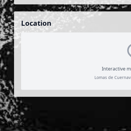
Location
Interactive 
Lomas de Cuernava