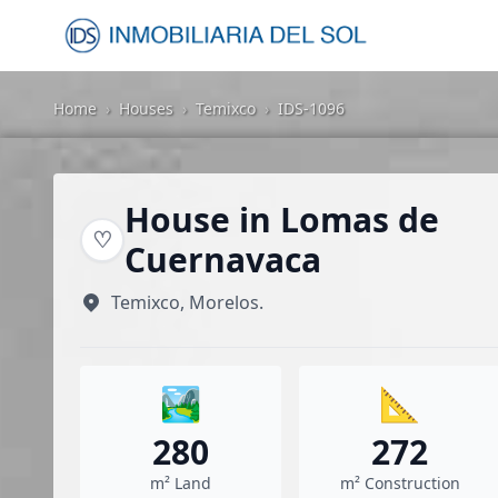
Home
›
Houses
›
Temixco
›
IDS-1096
House in Lomas de
♡
Cuernavaca
Temixco, Morelos.
🏞️
📐
280
272
m² Land
m² Construction