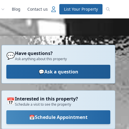
Blog
Contact us
List Your Property
Have questions?
💬
Ask anything about this property
💬
Ask a question
Interested in this property?
📅
Schedule a visit to see the property
📅
Schedule Appointment