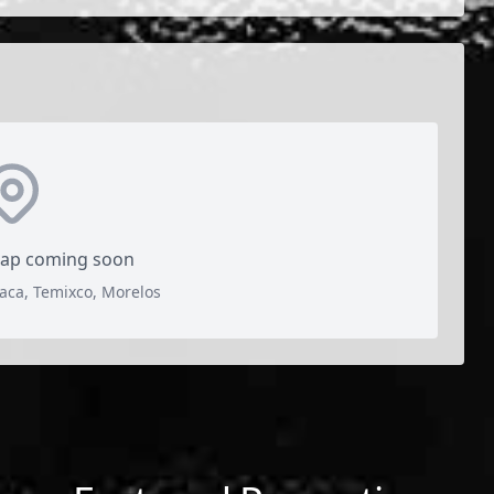
map coming soon
ca, Temixco, Morelos