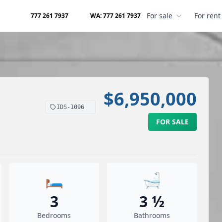
For sale
For rent
777 261 7937
WA: 777 261 7937
$6,950,000
IDS-1096
FOR SALE
🛏️
🛁
3
3 ½
Bedrooms
Bathrooms