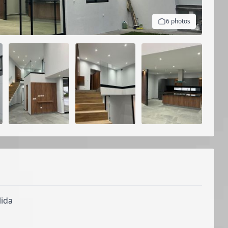
6 photos
lida