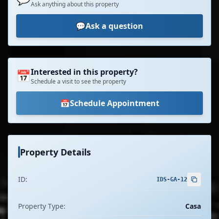
Ask anything about this property
💬
Ask a question
Interested in this property?
📅
Schedule a visit to see the property
📅
Schedule Appointment
Property Details
ID:
IDS-GA-12
Property Type:
Casa