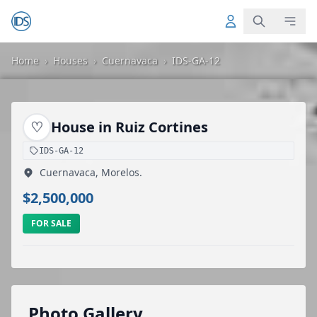
Home
›
Houses
›
Cuernavaca
›
IDS-GA-12
♡
House in Ruiz Cortines
IDS-GA-12
Cuernavaca, Morelos.
$2,500,000
FOR SALE
Photo Gallery