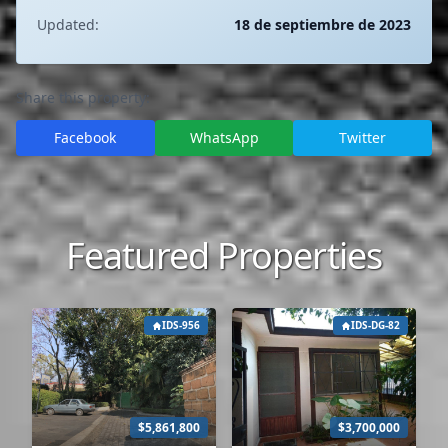
Updated:
18 de septiembre de 2023
Share this property:
Facebook
WhatsApp
Twitter
Featured Properties
IDS-956
IDS-DG-82
$5,861,800
$3,700,000