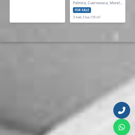
Palmira, Cuernavaca, Morelos
FOR SALE
3 hab.
3 ba.
170 m²