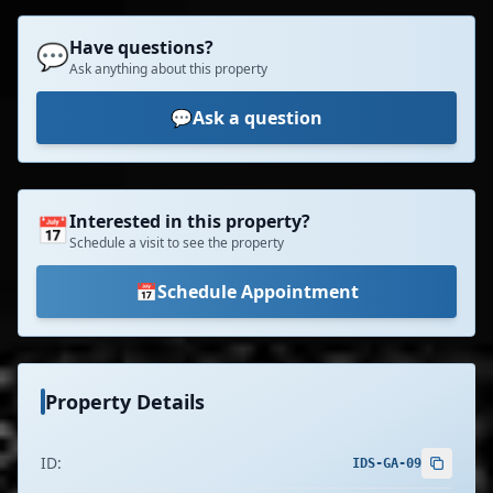
Have questions?
💬
Ask anything about this property
💬
Ask a question
Interested in this property?
📅
Schedule a visit to see the property
📅
Schedule Appointment
Property Details
ID:
IDS-GA-09