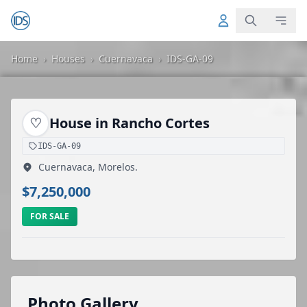
Home
›
Houses
›
Cuernavaca
›
IDS-GA-09
♡
House in Rancho Cortes
IDS-GA-09
Cuernavaca, Morelos.
$7,250,000
FOR SALE
Photo Gallery