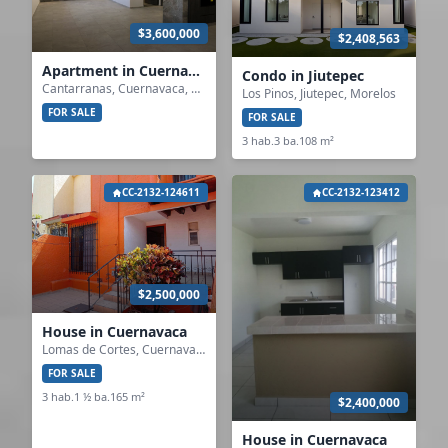
$3,600,000
$2,408,563
Apartment in Cuernavaca
Condo in Jiutepec
Cantarranas, Cuernavaca, Morelos
Los Pinos, Jiutepec, Morelos
FOR SALE
FOR SALE
3 hab.
3 ba.
108 m²
CC-2132-124611
CC-2132-123412
$2,500,000
House in Cuernavaca
Lomas de Cortes, Cuernavaca, Morelos
FOR SALE
3 hab.
1 ½ ba.
165 m²
$2,400,000
House in Cuernavaca