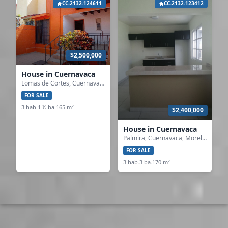
CC-2132-124611
CC-2132-123412
$2,500,000
House in Cuernavaca
Lomas de Cortes, Cuernavaca, Morelos
FOR SALE
3 hab.
1 ½ ba.
165 m²
$2,400,000
House in Cuernavaca
Palmira, Cuernavaca, Morelos
FOR SALE
3 hab.
3 ba.
170 m²