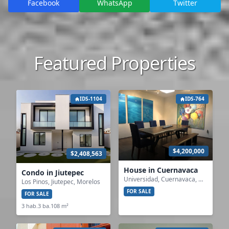
Facebook
WhatsApp
Twitter
Featured Properties
IDS-1104
IDS-764
$4,200,000
$2,408,563
House in Cuernavaca
Condo in Jiutepec
Universidad, Cuernavaca, Morelos
Los Pinos, Jiutepec, Morelos
FOR SALE
FOR SALE
3 hab.
3 ba.
108 m²