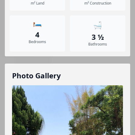
m² Land
m² Construction
🛏️
🛁
4
3 ½
Bedrooms
Bathrooms
Photo Gallery