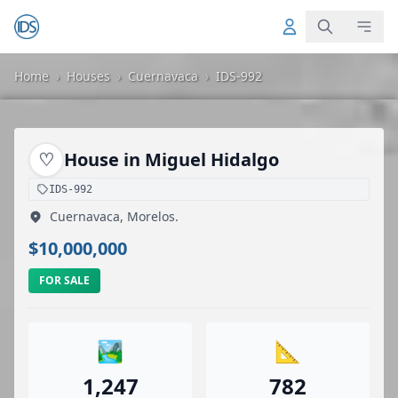
Home
›
Houses
›
Cuernavaca
›
IDS-992
♡
House in Miguel Hidalgo
IDS-992
Cuernavaca, Morelos.
$10,000,000
FOR SALE
🏞️
📐
1,247
782