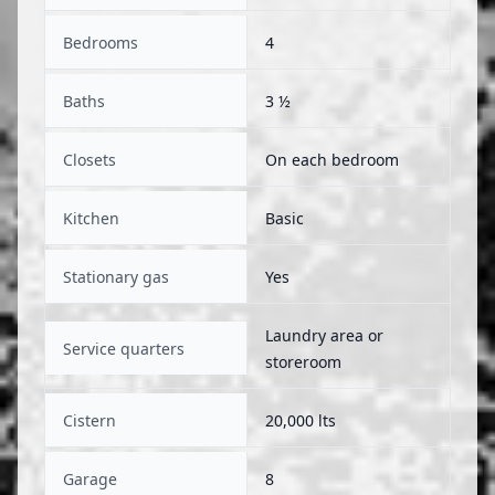
Bedrooms
4
Baths
3 ½
Closets
On each bedroom
Kitchen
Basic
Stationary gas
Yes
Laundry area or
Service quarters
storeroom
Cistern
20,000 lts
Garage
8