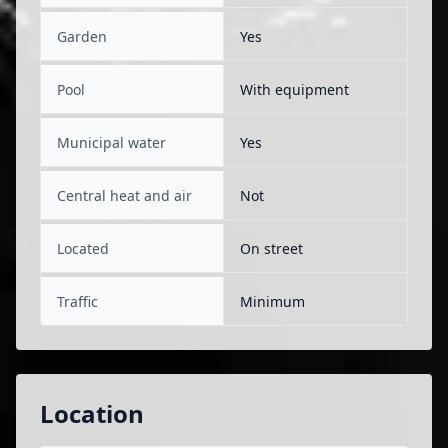
Garden
Yes
Pool
With equipment
Municipal water
Yes
Central heat and air
Not
Located
On street
Traffic
Minimum
Location