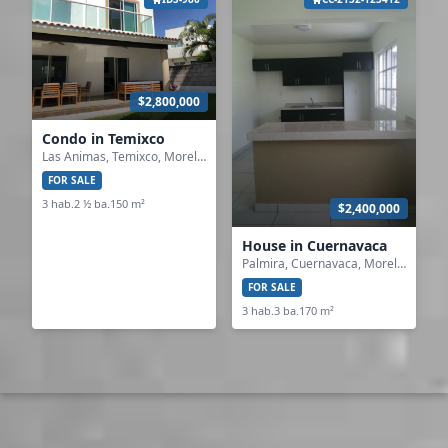
$2,800,000
Condo in Temixco
Las Animas, Temixco, Morelos
FOR SALE
3 hab.
2 ½ ba.
150 m²
$2,400,000
House in Cuernavaca
Palmira, Cuernavaca, Morelos
FOR SALE
3 hab.
3 ba.
170 m²