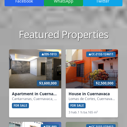
Facebook
WhatsApp
Twitter
Featured Properties
IDS-1013
CC-2132-124611
$3,600,000
$2,500,000
Apartment in Cuernavaca
House in Cuernavaca
Cantarranas, Cuernavaca, Morelos
Lomas de Cortes, Cuernavaca, Morelos
FOR SALE
FOR SALE
3 hab.
1 ½ ba.
165 m²
IDS-980
CC-2132-123412