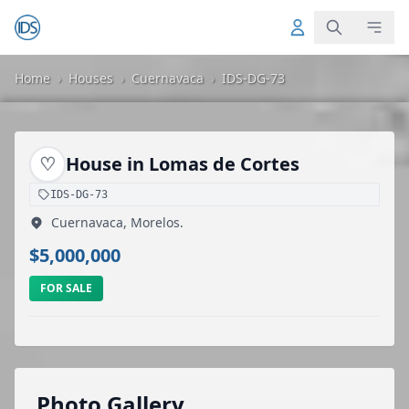
Home
›
Houses
›
Cuernavaca
›
IDS-DG-73
♡
House in Lomas de Cortes
IDS-DG-73
Cuernavaca, Morelos.
$5,000,000
FOR SALE
Photo Gallery